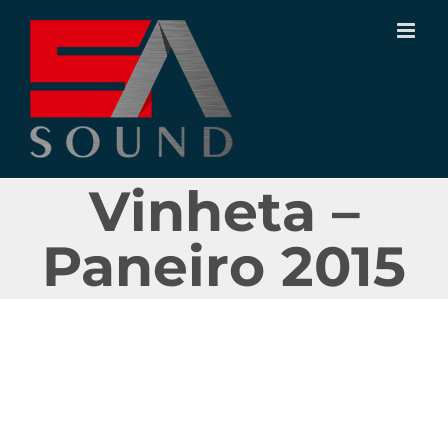
Ir
para
o
conteúdo
Vinheta –
Paneiro 2015