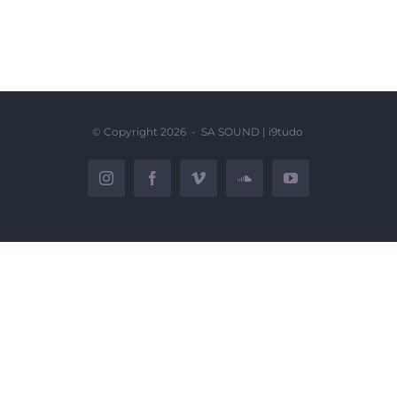
© Copyright
2026 - SA SOUND |
i9tudo
Instagram
Facebook
Vimeo
SoundCloud
YouTube