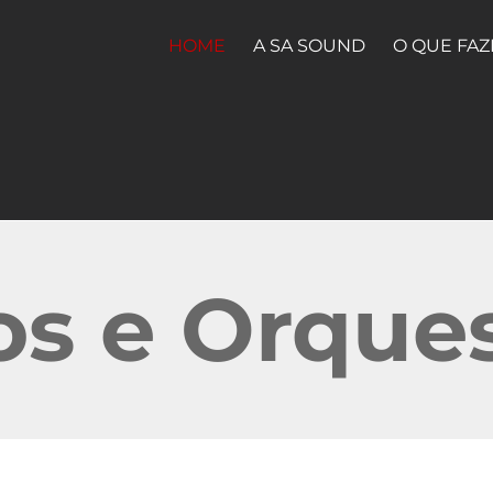
HOME
A SA SOUND
O QUE FA
os e Orque