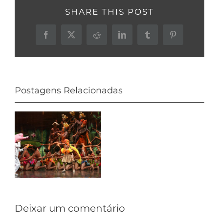
SHARE THIS POST
Facebook
X
Reddit
LinkedIn
Tumblr
Pinterest
Postagens Relacionadas
o
Deixar um comentário