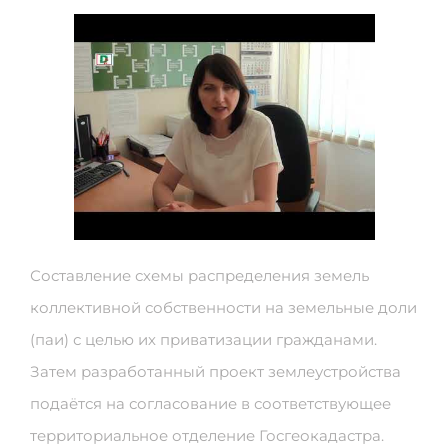
Составление схемы распределения земель
коллективной собственности на земельные доли
(паи) с целью их приватизации гражданами.
Затем разработанный проект землеустройства
подаётся на согласование в соответствующее
территориальное отделение Госгеокадастра.