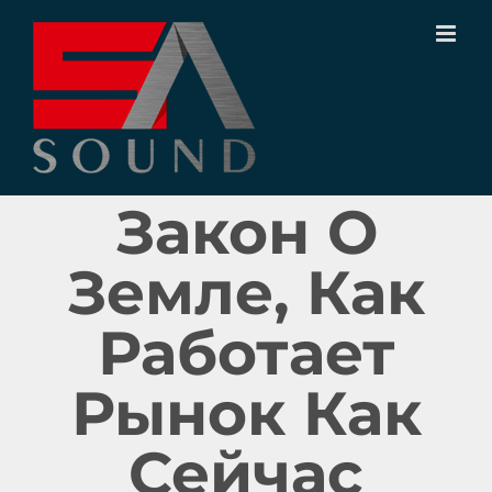
Ir
para
o
conteúdo
Закон О
Земле, Как
Работает
Рынок Как
Сейчас