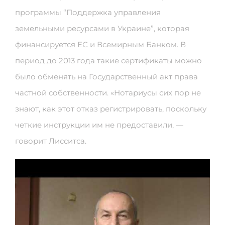
программы “Поддержка управления
земельными ресурсами в Украине”, которая
финансируется ЕС и Всемирным Банком. В
период до 2013 года такие сертификаты можно
было обменять на Государственный акт права
частной собственности. «Нотариусы сих пор не
знают, как этот отказ регистрировать, поскольку
четкие инструкции им не предоставили, —
говорит Лисситса.