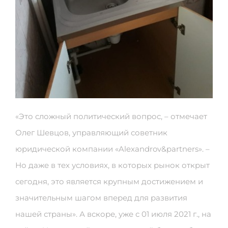
«Это сложный политический вопрос, – отмечает
Олег Шевцов, управляющий советник
юридической компании «Alexandrov&partners». –
Но даже в тех условиях, в которых рынок открыт
сегодня, это является крупным достижением и
значительным шагом вперед для развития
нашей страны». А вскоре, уже с 01 июля 2021 г., на