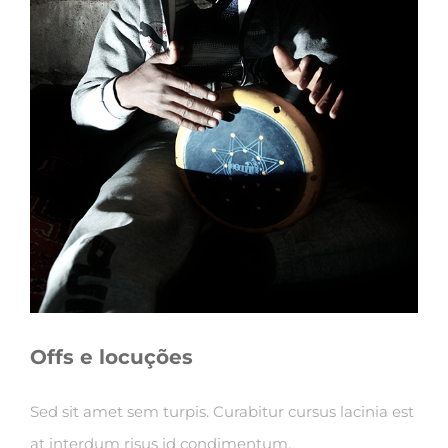
Offs e locuções
Sed sit amet sem turpis. Curabitur cursus lacinia est
at interdum risus id condimentum.