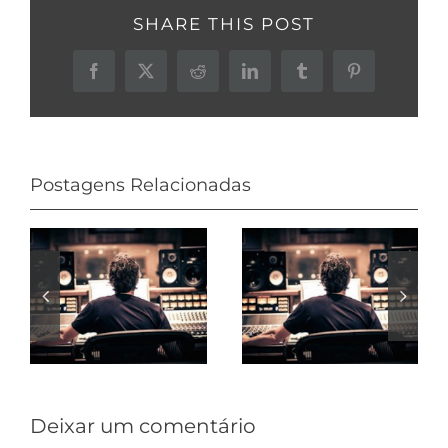
SHARE THIS POST
Facebook
X
Reddit
LinkedIn
Tumblr
Pinterest
Postagens Relacionadas
Trilha para
projetos
Trilha para
aprovada
documentário
pela ANCINE
Deixar um comentário