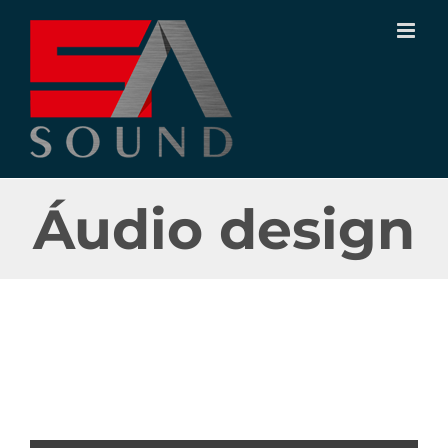
Ir
para
o
conteúdo
Áudio design