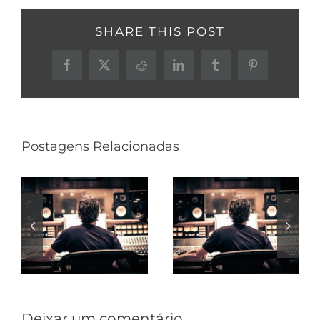
SHARE THIS POST
Facebook
X
Reddit
LinkedIn
Tumblr
Pinterest
Postagens Relacionadas
Trilha para
projetos
Trilha para
aprovada
documentário
pela ANCINE
Deixar um comentário