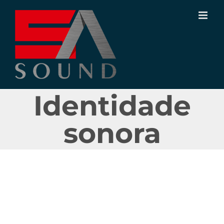
Ir
para
o
conteúdo
Identidade
sonora