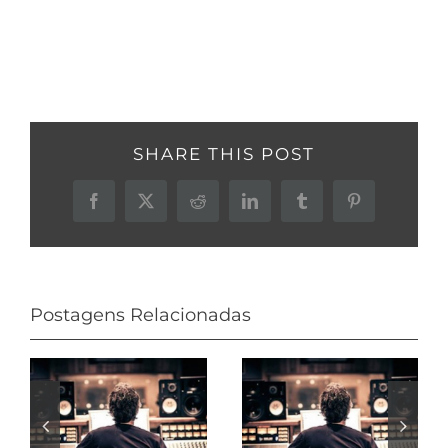
SHARE THIS POST
Facebook
X
Reddit
LinkedIn
Tumblr
Pinterest
Postagens Relacionadas
Trilha para
Áudio design