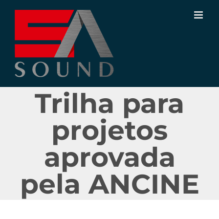
Ir
para
o
conteúdo
Trilha para
projetos
aprovada
pela ANCINE