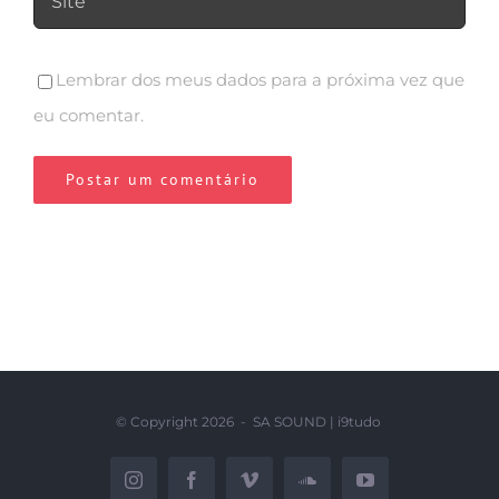
Lembrar dos meus dados para a próxima vez que
eu comentar.
© Copyright
2026 - SA SOUND |
i9tudo
Instagram
Facebook
Vimeo
SoundCloud
YouTube