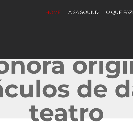
HOME
A SA SOUND
O QUE FA
sonora origi
áculos de d
teatro